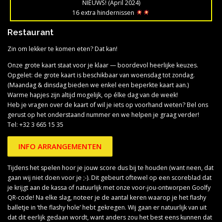
NIEUWS! (April 2024)
16 extra hindernissen
Restaurant
Zin om lekker te komen eten? Dat kan!
Onze grote kaart staat voor je klaar — boordevol heerlijke keuzes.
Opgelet: de grote kaart is beschikbaar van woensdag tot zondag.
(Maandag & dinsdag bieden we enkel een beperkte kaart aan.)
Warme hapjes zijn altijd mogelijk, op élke dag van de week!
Heb je vragen over de kaart of wil je iets op voorhand weten? Bel ons
gerust op het onderstaand nummer en we helpen je graag verder!
Tel: +32 3 665 15 35
INFO ARRANGEMENTEN
Tijdens het spelen hoor je jouw score dus bij te houden (want neen, dat
gaan wij niet doen voor je ;-). Dit gebeurt oftewel op een scoreblad dat
je krijgt aan de kassa of natuurlijk met onze voor-jou-ontworpen Goolfy
QR-code! Na elke slag, noteer je de aantal keren waarop je het flashy
balletje in ‘the flashy hole’ hebt gekregen. Wij gaan er natuurlijk van uit
dat dit eerlijk gedaan wordt, want anders zou het best eens kunnen dat