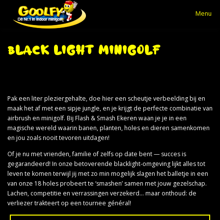
Skip to content
Menu
KINDERFEESTJES
BEDRIJFSEVENTS
GALLERIJ
BLACK LIGHT MINIGOLF
PRIJZEN
ACTIE
CONTACT
SOCIAL MEDIA
SPORT & BLACK LIGHT FUN KAMPEN
Pak een liter pleziergehalte, doe hier een scheutje verbeelding bij en
maak het af met een sipje jungle, en je krijgt de perfecte combinatie van
airbrush en minigolf. Bij Flash & Smash Ekeren waan je je in een
03 665 15 35
magische wereld waarin banen, planten, holes en dieren samenkomen
en jou zoals nooit tevoren uitdagen!
Of je nu met vrienden, familie of zelfs op date bent — succes is
gegarandeerd! In onze betoverende blacklight-omgeving lijkt alles tot
leven te komen terwijl jij met zo min mogelijk slagen het balletje in een
van onze 18 holes probeert te ‘smashen’ samen met jouw gezelschap.
Lachen, competitie en verrassingen verzekerd… maar onthoud: de
verliezer trakteert op een tournee général!